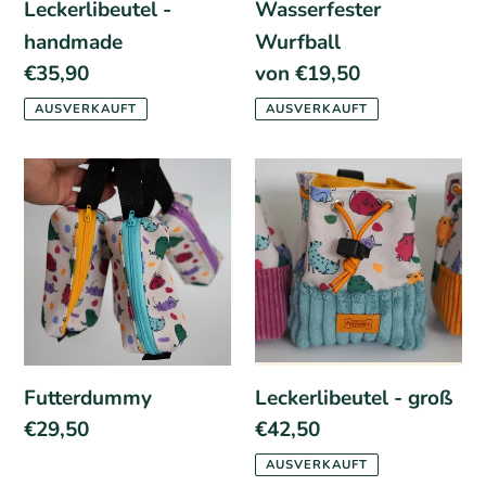
Leckerlibeutel -
Wasserfester
handmade
Wurfball
Normaler
€35,90
Normaler
von €19,50
Preis
Preis
AUSVERKAUFT
AUSVERKAUFT
Futterdummy
Leckerlibeutel
-
groß
Futterdummy
Leckerlibeutel - groß
Normaler
€29,50
Normaler
€42,50
Preis
Preis
AUSVERKAUFT