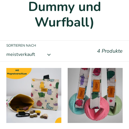
t
Dummy und
e
Wurfball)
g
SORTIEREN NACH
o
4 Produkte
r
Leckerlibeutel
Wasserfester
i
-
Wurfball
handmade
e
: